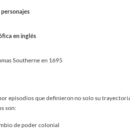
y personajes
ófica en inglés
homas Southerne en 1695
r episodios que definieron no solo su trayectoria p
os son:
ambio de poder colonial