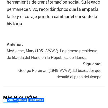
herramienta de transformación social. Su legado
permanece vivo, recordándonos que
la empatía,
la fe y el coraje pueden cambiar el curso de la
historia
.
Navegación
Anterior:
McAleese, Mary (1951-VVVV). La primera presidenta
de
de Irlanda del Norte en la República de Irlanda
entradas
Siguiente:
George Foreman (1949-VVVV). El boxeador que
desafió el paso del tiempo
Más Biografías
Arte y Cultura
Biografías