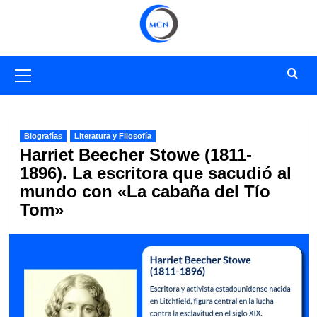
Saltar
al
contenido
Menú
primario
Biografías
Literatura y Filosofía
Harriet Beecher Stowe (1811-
1896). La escritora que sacudió al
mundo con «La cabaña del Tío
Tom»