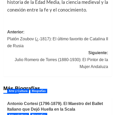
historia de la Edad Media, la ciencia medieval y la
conexión entre la fe y el conocimiento.
Navegación
Anterior:
Platón Zoubov (¿-1817): El último favorito de Catalina II
de
de Rusia
entradas
Siguiente:
Julio Romero de Torres (1880-1930): El Pintor de la
Mujer Andaluza
Más Biografías
Arte y Cultura
Biografías
Antonio Cortesi (1796-1879). El Maestro del Ballet
Italiano que Dejó Huella en la Scala
Arte y Cultura
Biografías