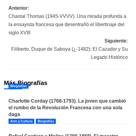
Navegación
Anterior:
Chantal Thomas (1945-VVVV). Una mirada profunda a
de
la ensayista francesa que desentrañó el libertinaje del
entradas
siglo XVIII
Siguiente:
Filiberto, Duque de Saboya (¿-1482): El Cazador y Su
Legado Histórico
Más Biografías
Biografías
Charlotte Corday (1768-1793). La joven que cambió
el rumbo de la Revolución Francesa con una sola
daga
Arte y Cultura
Biografías