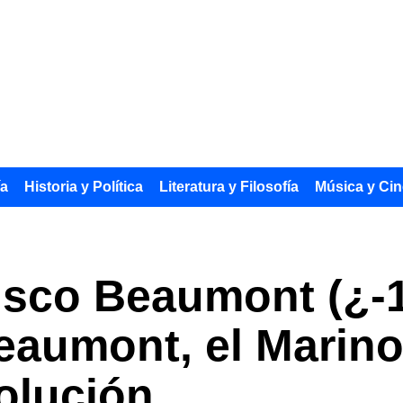
ía
Historia y Política
Literatura y Filosofía
Música y Cin
isco Beaumont (¿-1
eaumont, el Marin
olución