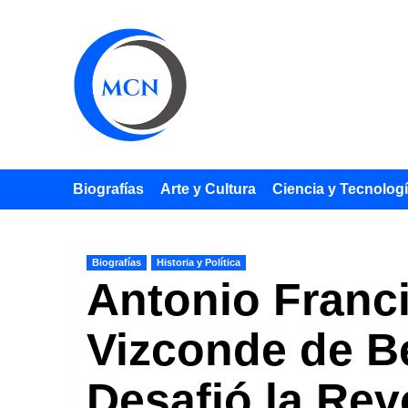
Saltar
al
contenido
Biografías
Arte y Cultura
Ciencia y Tecnolog
Biografías
Historia y Política
Antonio Franc
Vizconde de B
Desafió la Rev