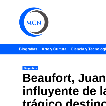
Saltar
al
contenido
Biografías
Arte y Cultura
Ciencia y Tecnolog
Biografías
Beaufort, Juan
influyente de 
trágico destin