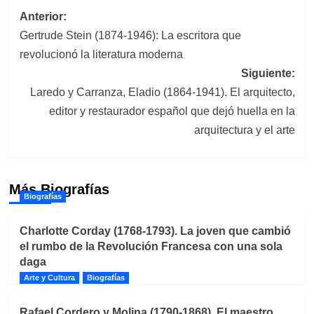
Navegación
Anterior:
Gertrude Stein (1874-1946): La escritora que
de
revolucionó la literatura moderna
entradas
Siguiente:
Laredo y Carranza, Eladio (1864-1941). El arquitecto,
editor y restaurador español que dejó huella en la
arquitectura y el arte
Más Biografías
Biografías
Charlotte Corday (1768-1793). La joven que cambió
el rumbo de la Revolución Francesa con una sola
daga
Arte y Cultura
Biografías
Rafael Cordero y Molina (1790-1868). El maestro