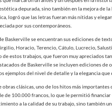
s que marcaron un antes y un después en la historia
estética depurada, sino también en la mejora de la l
a, logró que las letras fueran más nítidas y elegan
eciada por sus contemporáneos.
e Baskerville se encuentran sus ediciones de text
rgilio, Horacio, Terencio, Cátulo, Lucrecio, Salusti
no de estos trabajos, que fueron muy apreciados ta
estacados de Baskerville se incluyen ediciones d
os ejemplos del nivel de detalle y la elegancia que d
obras clásicas, uno de los hitos más importantes de
de 100.000 francos, lo que le permitió financiar l
imiento a la calidad de su trabajo, sino también u