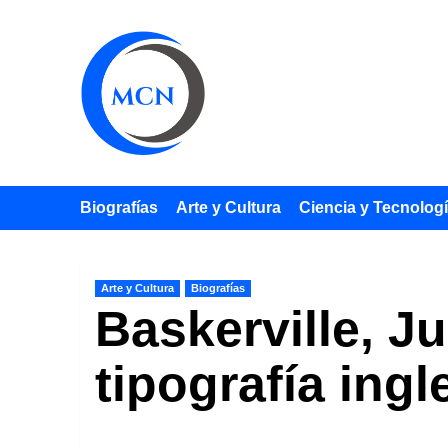
Saltar
al
contenido
Biografías
Arte y Cultura
Ciencia y Tecnolog
Arte y Cultura
Biografías
Baskerville, Ju
tipografía ingl