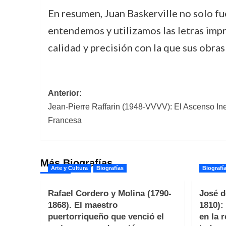
En resumen, Juan Baskerville no solo fu
entendemos y utilizamos las letras impr
calidad y precisión con la que sus obra
Navegación
Anterior:
Jean-Pierre Raffarin (1948-VVVV): El Ascenso Ine
de
Francesa
entradas
Más Biografías
Arte y Cultura
Biografías
Biografí
Rafael Cordero y Molina (1790-
José d
1868). El maestro
1810):
puertorriqueño que venció el
en la 