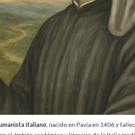
umanista italiano
, nacido en Pavía en 1406 y falle
 el ámbito académico y literario de la Italia medie