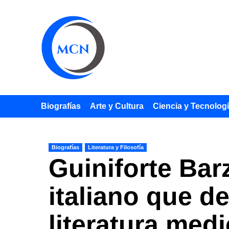
Saltar
al
contenido
Biografías
Arte y Cultura
Ciencia y Tecnolog
Biografías
Literatura y Filosofía
Guiniforte Bar
italiano que de
literatura medi