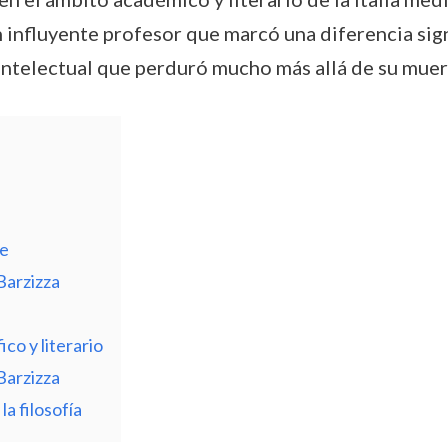
 un influyente profesor que marcó una diferencia sig
ntelectual que perduró mucho más allá de su muer
te
Barzizza
co y literario
Barzizza
a filosofía