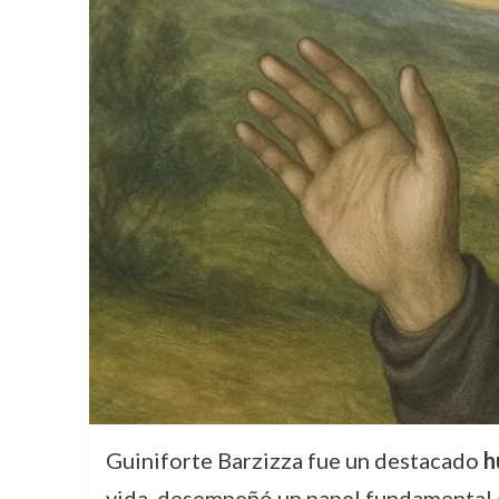
Guiniforte Barzizza fue un destacado
h
vida, desempeñó un papel fundamental en