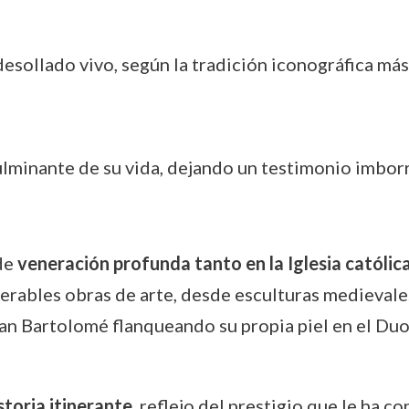
desollado vivo, según la tradición iconográfica má
minante de su vida, dejando un testimonio imborra
de
veneración profunda tanto en la Iglesia católic
erables obras de arte, desde esculturas medievales
San Bartolomé flanqueando su propia piel en el Du
storia itinerante
, reflejo del prestigio que le ha co