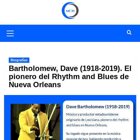
Saltar
al
contenido
Menú
primario
Biografías
Bartholomew, Dave (1918-2019). El
pionero del Rhythm and Blues de
Nueva Orleans