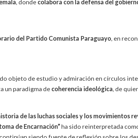
emala
, donde
colabora con la defensa del gobier
orario del Partido Comunista Paraguayo
, en reco
do objeto de estudio y admiración en círculos inte
ta un paradigma de
coherencia ideológica
, de quie
istoria de las luchas sociales y los movimientos r
toma de Encarnación”
ha sido reinterpretada como
s continúan siendo fuente de reflexión sobre los de