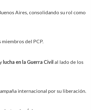
uenos Aires, consolidando su rol como
os miembros del PCP.
 y
lucha en la Guerra Civil
al lado de los
ampaña internacional por su liberación.