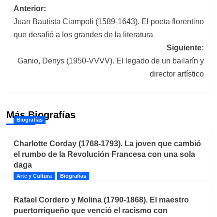
Navegación
Anterior:
Juan Bautista Ciampoli (1589-1643). El poeta florentino
de
que desafió a los grandes de la literatura
entradas
Siguiente:
Ganio, Denys (1950-VVVV). El legado de un bailarín y
director artístico
Más Biografías
Biografías
Charlotte Corday (1768-1793). La joven que cambió
el rumbo de la Revolución Francesa con una sola
daga
Arte y Cultura
Biografías
Rafael Cordero y Molina (1790-1868). El maestro
puertorriqueño que venció el racismo con