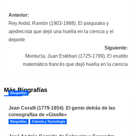
Navegación
Anterior:
Rey Ardid, Ramón (1903-1988). El psiquiatra y
de
ajedrecista que dejó una huella en la ciencia y el
entradas
deporte
Siguiente:
Montucla, Juan Estéban (1725-1799). El erudito
matemático francés que dejó huella en la ciencia
Más Biografías
Biografías
Jean Coralli (1779-1854). El genio detrás de las
coreografías de «Giselle»
Biografías
Ciencia y Tecnología