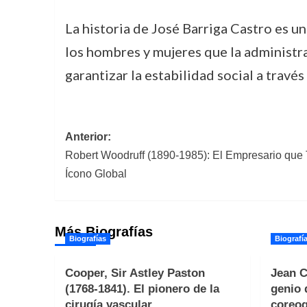
La historia de José Barriga Castro es un
los hombres y mujeres que la administr
garantizar la estabilidad social a través
Navegación
Anterior:
Robert Woodruff (1890-1985): El Empresario que
de
Ícono Global
entradas
Más Biografías
Biografías
Biografí
Cooper, Sir Astley Paston
Jean C
(1768-1841). El pionero de la
genio 
cirugía vascular
coreog