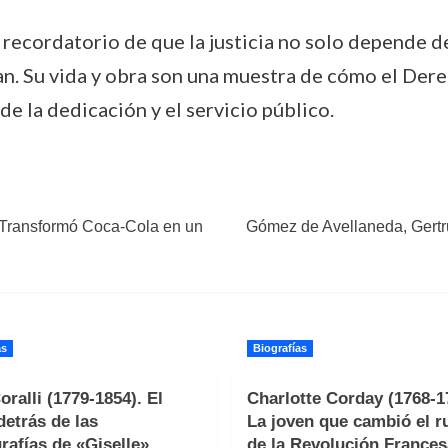
 recordatorio de que la justicia no solo depende de
an. Su vida y obra son una muestra de cómo el Der
 de la dedicación y el servicio público.
 Transformó Coca-Cola en un
Gómez de Avellaneda, Gertr
as
Biografías
oralli (1779-1854). El
Charlotte Corday (1768-1
detrás de las
La joven que cambió el 
rafías de «Giselle»
de la Revolución Frances