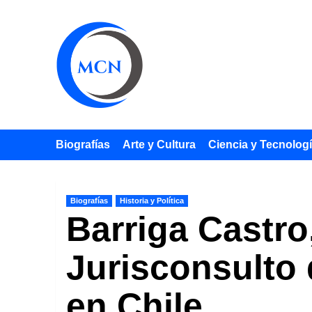
Saltar
al
contenido
Biografías
Arte y Cultura
Ciencia y Tecnolog
Biografías
Historia y Política
Barriga Castro
Jurisconsulto 
en Chile