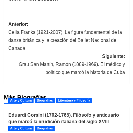
Navegación
Anterior:
Celia Franks (1921-2007). La figura fundamental de la
de
danza británica y la creación del Ballet Nacional de
entradas
Canadá
Siguiente:
Grau San Martín, Ramón (1889-1969). El médico y
político que marcó la historia de Cuba
Más Biografías
Arte y Cultura
Biografías
Literatura y Filosofía
Eduardi Corsini (1702-1765). Filósofo y anticuario
que marcó la erudición italiana del siglo XVIII
Arte y Cultura
Biografías