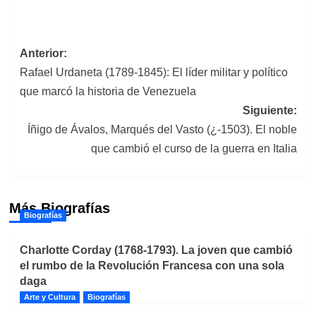
Navegación
Anterior:
Rafael Urdaneta (1789-1845): El líder militar y político
de
que marcó la historia de Venezuela
entradas
Siguiente:
Íñigo de Ávalos, Marqués del Vasto (¿-1503). El noble
que cambió el curso de la guerra en Italia
Más Biografías
Biografías
Charlotte Corday (1768-1793). La joven que cambió
el rumbo de la Revolución Francesa con una sola
daga
Arte y Cultura
Biografías