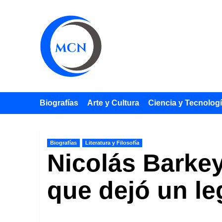
Saltar
al
contenido
Biografías
Arte y Cultura
Ciencia y Tecnolog
Biografías
Literatura y Filosofía
Nicolás Barkey
que dejó un le