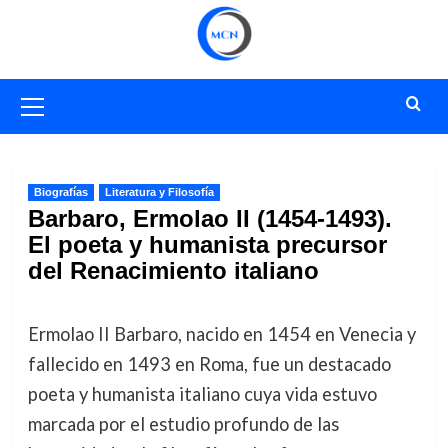
Saltar
al
contenido
Menú
primario
Biografías
Literatura y Filosofía
Barbaro, Ermolao II (1454-1493).
El poeta y humanista precursor
del Renacimiento italiano
Ermolao II Barbaro, nacido en 1454 en Venecia y
fallecido en 1493 en Roma, fue un destacado
poeta y humanista italiano cuya vida estuvo
marcada por el estudio profundo de las