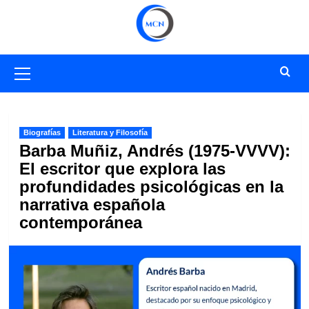
Saltar
al
contenido
Menú
primario
Biografías
Literatura y Filosofía
Barba Muñiz, Andrés (1975-VVVV):
El escritor que explora las
profundidades psicológicas en la
narrativa española
contemporánea