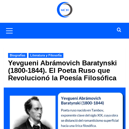
Saltar
al
contenido
Menú
primario
Biografías
Literatura y Filosofía
Yevgueni Abrámovich Baratynski
(1800-1844). El Poeta Ruso que
Revolucionó la Poesía Filosófica