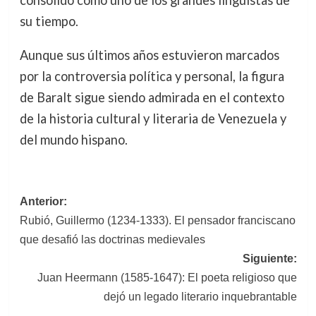
consolidó como uno de los grandes lingüistas de
su tiempo.
Aunque sus últimos años estuvieron marcados
por la controversia política y personal, la figura
de Baralt sigue siendo admirada en el contexto
de la historia cultural y literaria de Venezuela y
del mundo hispano.
Navegación
Anterior:
Rubió, Guillermo (1234-1333). El pensador franciscano
de
que desafió las doctrinas medievales
entradas
Siguiente:
Juan Heermann (1585-1647): El poeta religioso que
dejó un legado literario inquebrantable