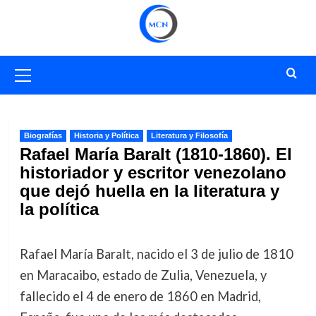
Saltar
al
contenido
Menú
primario
Biografías
Historia y Política
Literatura y Filosofía
Rafael María Baralt (1810-1860). El
historiador y escritor venezolano
que dejó huella en la literatura y
la política
Rafael María Baralt, nacido el 3 de julio de 1810
en Maracaibo, estado de Zulia, Venezuela, y
fallecido el 4 de enero de 1860 en Madrid,