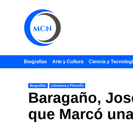
Saltar
al
contenido
Biografías
Arte y Cultura
Ciencia y Tecnolog
Biografías
Literatura y Filosofía
Baragaño, José
que Marcó una