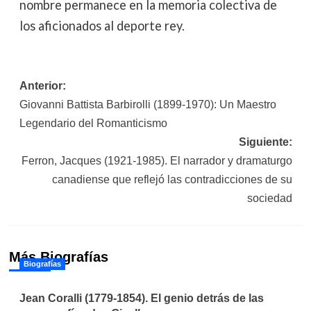
nombre permanece en la memoria colectiva de
los aficionados al deporte rey.
Navegación
Anterior:
Giovanni Battista Barbirolli (1899-1970): Un Maestro
de
Legendario del Romanticismo
entradas
Siguiente:
Ferron, Jacques (1921-1985). El narrador y dramaturgo
canadiense que reflejó las contradicciones de su
sociedad
Más Biografías
Biografías
Jean Coralli (1779-1854). El genio detrás de las