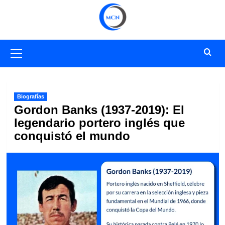
Saltar
al
contenido
Menú
primario
Biografías
Gordon Banks (1937-2019): El
legendario portero inglés que
conquistó el mundo