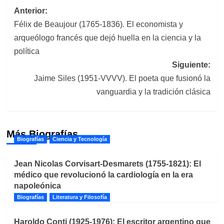
Navegación
Anterior:
Félix de Beaujour (1765-1836). El economista y
de
arqueólogo francés que dejó huella en la ciencia y la
entradas
política
Siguiente:
Jaime Siles (1951-VVVV). El poeta que fusionó la
vanguardia y la tradición clásica
Más Biografías
Biografías
Ciencia y Tecnología
Jean Nicolas Corvisart-Desmarets (1755-1821): El
médico que revolucionó la cardiología en la era
napoleónica
Biografías
Literatura y Filosofía
Haroldo Conti (1925-1976): El escritor argentino que