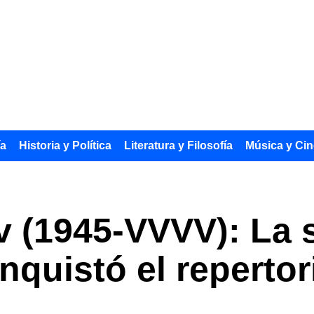
ía
Historia y Política
Literatura y Filosofía
Música y Cin
v (1945-VVVV): La
quistó el reperto