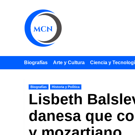
Saltar
al
contenido
Biografías
Arte y Cultura
Ciencia y Tecnolog
Biografías
Historia y Política
Lisbeth Balsle
danesa que con
y mozartiano