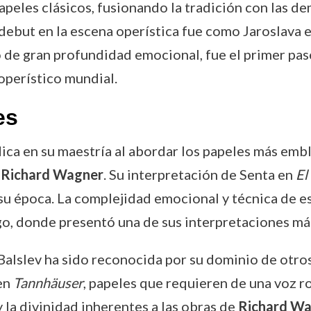
papeles clásicos, fusionando la tradición con las 
u debut en la escena operística fue como Jaroslava 
e gran profundidad emocional, fue el primer paso
 operístico mundial.
es
adica en su maestría al abordar los papeles más em
r
Richard Wagner
. Su interpretación de Senta en
El
su época. La complejidad emocional y técnica de es
rgo, donde presentó una de sus interpretaciones má
Balslev ha sido reconocida por su dominio de otros
en
Tannhäuser
, papeles que requieren de una voz ro
y la divinidad inherentes a las obras de
Richard W