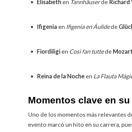
Elisabeth
en
Tannhäuser
de
Richard
Ifigenia
en
Ifigenia en Áulide
de
Glüc
Fiordiligi
en
Così fan tutte
de
Mozar
Reina de la Noche
en
La Flauta Mági
Momentos clave en su 
Uno de los momentos más relevantes de l
evento marcó un hito en su carrera, pues