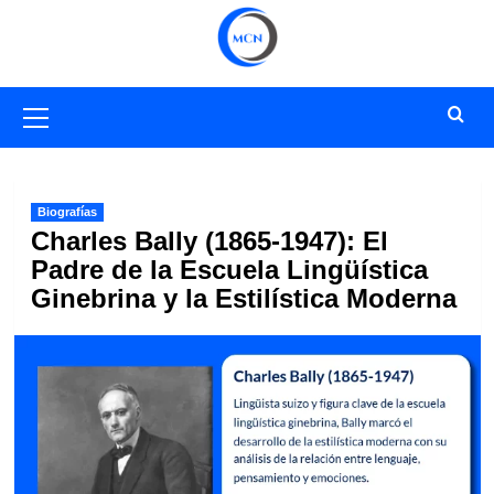
Saltar
al
contenido
Menú
primario
Biografías
Charles Bally (1865-1947): El
Padre de la Escuela Lingüística
Ginebrina y la Estilística Moderna