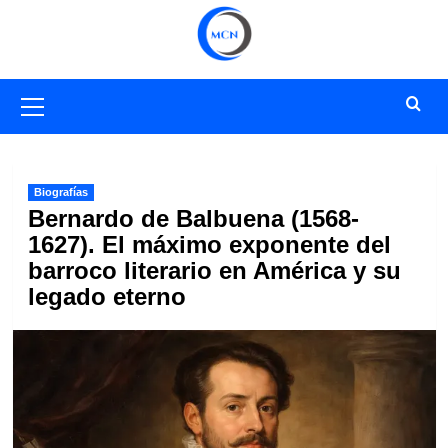
Saltar
al
contenido
Menú
primario
Biografías
Bernardo de Balbuena (1568-
1627). El máximo exponente del
barroco literario en América y su
legado eterno