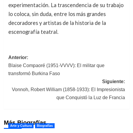
experimentación. La trascendencia de su trabajo
lo coloca, sin duda, entre los más grandes
decoradores y artistas de la historia de la
escenografía teatral.
Navegación
Anterior:
Blaise Compaoré (1951-VVVV): El militar que
de
transformó Burkina Faso
entradas
Siguiente:
Vonnoh, Robert William (1858-1933): El Impresionista
que Conquistó la Luz de Francia
Más Biografías
Arte y Cultura
Biografías