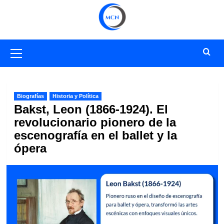
Saltar
al
contenido
Menú
primario
Biografías
Historia y Política
Bakst, Leon (1866-1924). El
revolucionario pionero de la
escenografía en el ballet y la
ópera