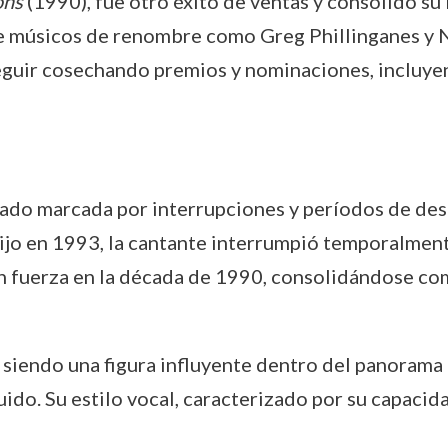
ons
(1990), fue otro éxito de ventas y consolidó su 
músicos de renombre como Greg Phillinganes y Nat
 seguir cosechando premios y nominaciones, incluy
tado marcada por interrupciones y períodos de des
 hijo en 1993, la cantante interrumpió temporalmen
n fuerza en la década de 1990, consolidándose com
o siendo una figura influyente dentro del panorama
uido. Su estilo vocal, caracterizado por su capacid