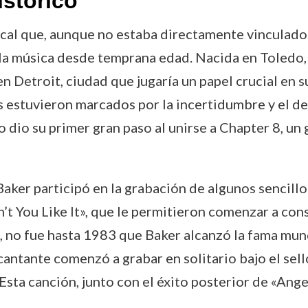
istórico
al que, aunque no estaba directamente vinculado co
la música desde temprana edad. Nacida en Toledo,
en Detroit, ciudad que jugaría un papel crucial en s
s estuvieron marcados por la incertidumbre y el d
o dio su primer gran paso al unirse a Chapter 8, un
aker participó en la grabación de algunos sencill
’t You Like It», que le permitieron comenzar a con
, no fue hasta 1983 que Baker alcanzó la fama mun
a cantante comenzó a grabar en solitario bajo el se
ta canción, junto con el éxito posterior de «Angel