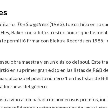
es
litario,
The Songstress
(1983), fue un hito en su c
Hey, Baker consolidó su estilo único, que fusiona
m le permitió firmar con Elektra Records en 1985, lo
en su obra maestra y en un clásico del soul. Este t
tió en su primer gran éxito en las listas de R&B d
ias, alcanzó el puesto número 1 en las listas de Bi
 admiradas del género.
 música vino acompañada de numerosos premios, i
s consolidaron su estatus como una de las artistas