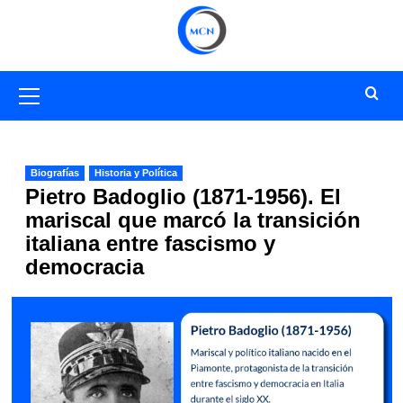
Saltar
al
contenido
Menú
primario
Biografías
Historia y Política
Pietro Badoglio (1871-1956). El
mariscal que marcó la transición
italiana entre fascismo y
democracia