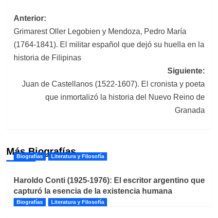
Navegación
Anterior:
Grimarest Oller Legobien y Mendoza, Pedro María
de
(1764-1841). El militar español que dejó su huella en la
entradas
historia de Filipinas
Siguiente:
Juan de Castellanos (1522-1607). El cronista y poeta
que inmortalizó la historia del Nuevo Reino de
Granada
Más Biografías
Biografías
Literatura y Filosofía
Haroldo Conti (1925-1976): El escritor argentino que
capturó la esencia de la existencia humana
Biografías
Literatura y Filosofía