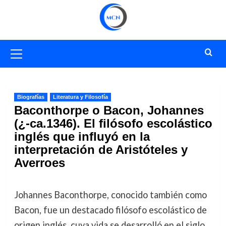
Saltar
al
contenido
Menú
primario
Biografías
Literatura y Filosofía
Baconthorpe o Bacon, Johannes
(¿-ca.1346). El filósofo escolástico
inglés que influyó en la
interpretación de Aristóteles y
Averroes
Johannes Baconthorpe, conocido también como
Bacon, fue un destacado filósofo escolástico de
origen inglés, cuya vida se desarrolló en el siglo