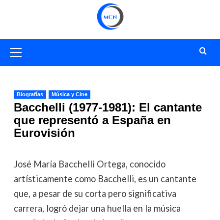
Saltar
al
contenido
Menú
primario
Biografías
Música y Cine
Bacchelli (1977-1981): El cantante
que representó a España en
Eurovisión
José María Bacchelli Ortega, conocido
artísticamente como Bacchelli, es un cantante
que, a pesar de su corta pero significativa
carrera, logró dejar una huella en la música