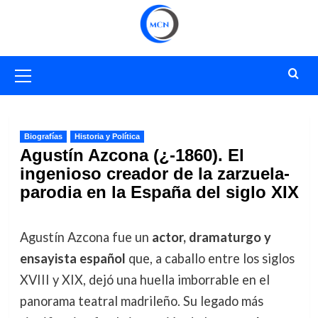
Saltar
al
contenido
Menú
primario
Biografías
Historia y Política
Agustín Azcona (¿-1860). El
ingenioso creador de la zarzuela-
parodia en la España del siglo XIX
Agustín Azcona fue un
actor, dramaturgo y
ensayista español
que, a caballo entre los siglos
XVIII y XIX, dejó una huella imborrable en el
panorama teatral madrileño. Su legado más