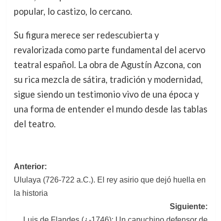
popular, lo castizo, lo cercano.
Su figura merece ser redescubierta y
revalorizada como parte fundamental del acervo
teatral español. La obra de Agustín Azcona, con
su rica mezcla de sátira, tradición y modernidad,
sigue siendo un testimonio vivo de una época y
una forma de entender el mundo desde las tablas
del teatro.
Navegación
Anterior:
Ululaya (726-722 a.C.). El rey asirio que dejó huella en
de
la historia
entradas
Siguiente:
Luis de Flandes (¿-1746): Un capuchino defensor de