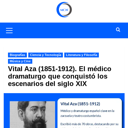
Saltar
al
contenido
Menú
primario
Biografías
Ciencia y Tecnología
Literatura y Filosofía
Música y Cine
Vital Aza (1851-1912). El médico
dramaturgo que conquistó los
escenarios del siglo XIX