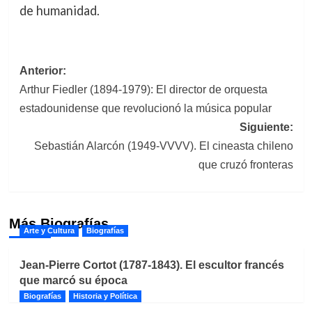
de humanidad.
Navegación
Anterior:
Arthur Fiedler (1894-1979): El director de orquesta
de
estadounidense que revolucionó la música popular
entradas
Siguiente:
Sebastián Alarcón (1949-VVVV). El cineasta chileno
que cruzó fronteras
Más Biografías
Arte y Cultura
Biografías
Jean-Pierre Cortot (1787-1843). El escultor francés
que marcó su época
Biografías
Historia y Política