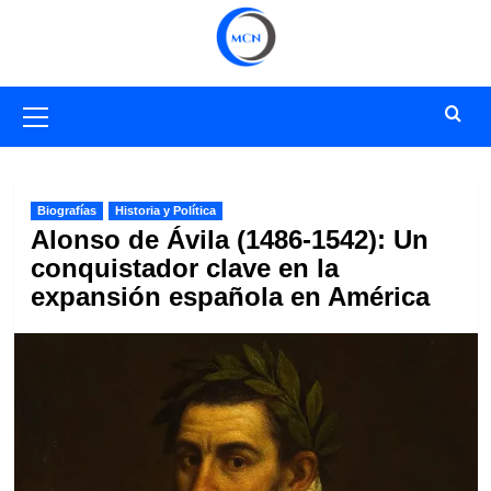
Saltar
al
contenido
Menú
primario
Biografías
Historia y Política
Alonso de Ávila (1486-1542): Un
conquistador clave en la
expansión española en América