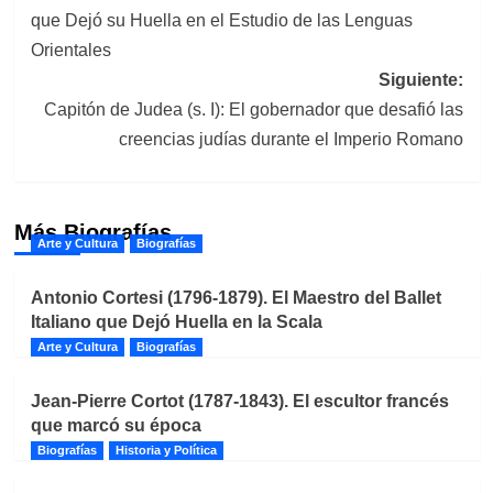
de
que Dejó su Huella en el Estudio de las Lenguas
entradas
Orientales
Siguiente:
Capitón de Judea (s. I): El gobernador que desafió las
creencias judías durante el Imperio Romano
Más Biografías
Arte y Cultura
Biografías
Antonio Cortesi (1796-1879). El Maestro del Ballet
Italiano que Dejó Huella en la Scala
Arte y Cultura
Biografías
Jean-Pierre Cortot (1787-1843). El escultor francés
que marcó su época
Biografías
Historia y Política