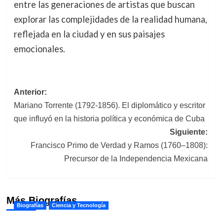
entre las generaciones de artistas que buscan
explorar las complejidades de la realidad humana,
reflejada en la ciudad y en sus paisajes
emocionales.
Navegación
Anterior:
Mariano Torrente (1792-1856). El diplomático y escritor
de
que influyó en la historia política y económica de Cuba
entradas
Siguiente:
Francisco Primo de Verdad y Ramos (1760–1808):
Precursor de la Independencia Mexicana
Más Biografías
Biografías
Ciencia y Tecnología