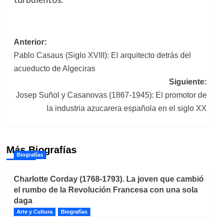
Navegación
Anterior:
Pablo Casaus (Siglo XVIII): El arquitecto detrás del
de
acueducto de Algeciras
entradas
Siguiente:
Josep Suñol y Casanovas (1867-1945): El promotor de
la industria azucarera española en el siglo XX
Más Biografías
Biografías
Charlotte Corday (1768-1793). La joven que cambió
el rumbo de la Revolución Francesa con una sola
daga
Arte y Cultura
Biografías