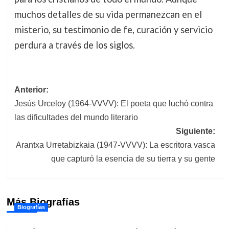
muchos detalles de su vida permanezcan en el
misterio, su testimonio de fe, curación y servicio
perdura a través de los siglos.
Navegación
Anterior:
Jesús Urceloy (1964-VVVV): El poeta que luchó contra
de
las dificultades del mundo literario
entradas
Siguiente:
Arantxa Urretabizkaia (1947-VVVV): La escritora vasca
que capturó la esencia de su tierra y su gente
Más Biografías
Biografías