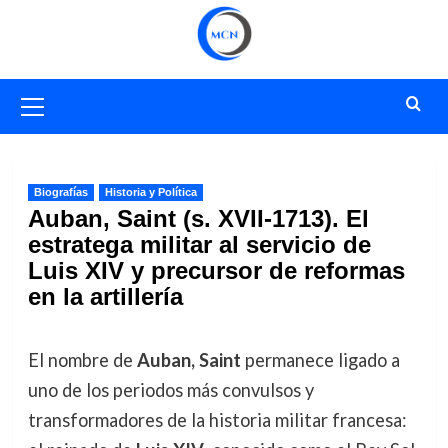
Saltar
al
contenido
Menú
primario
Biografías
Historia y Política
Auban, Saint (s. XVII-1713). El
estratega militar al servicio de
Luis XIV y precursor de reformas
en la artillería
El nombre de
Auban, Saint
permanece ligado a
uno de los periodos más convulsos y
transformadores de la historia militar francesa: