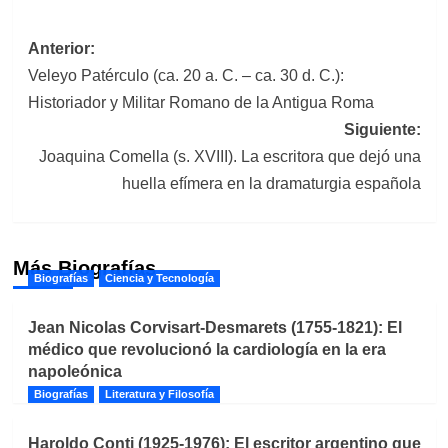
Navegación
Anterior:
Veleyo Patérculo (ca. 20 a. C. – ca. 30 d. C.):
de
Historiador y Militar Romano de la Antigua Roma
entradas
Siguiente:
Joaquina Comella (s. XVIII). La escritora que dejó una
huella efímera en la dramaturgia española
Más Biografías
Biografías
Ciencia y Tecnología
Jean Nicolas Corvisart-Desmarets (1755-1821): El
médico que revolucionó la cardiología en la era
napoleónica
Biografías
Literatura y Filosofía
Haroldo Conti (1925-1976): El escritor argentino que