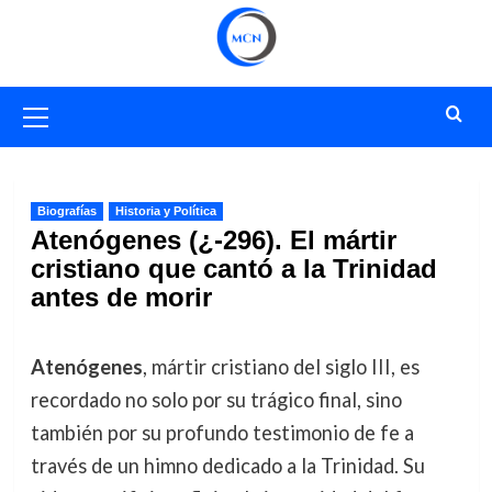
Saltar
al
contenido
Menú
primario
Biografías
Historia y Política
Atenógenes (¿-296). El mártir
cristiano que cantó a la Trinidad
antes de morir
Atenógenes
, mártir cristiano del siglo III, es
recordado no solo por su trágico final, sino
también por su profundo testimonio de fe a
través de un himno dedicado a la Trinidad. Su