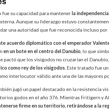
es
o fue su capacidad para mantener
la independencia
externa. Aunque su liderazgo estuvo constantement
idar una autoridad que fue reconocida incluso po
te acuerdo diplomático con el emperador Valent
on
en un bote en el centro del Danubio
, lo que simb
 se pactó que los visigodos no cruzarían el Danub
rico como rey de los visigodos
. Este tratado fue u
como interlocutor válido ante una de las mayores p
ién jugó un papel destacado en la resistencia vis
orios godos en el año 376. Mientras Fritigern y Al
enerse firme en su territorio, retirándose a la re