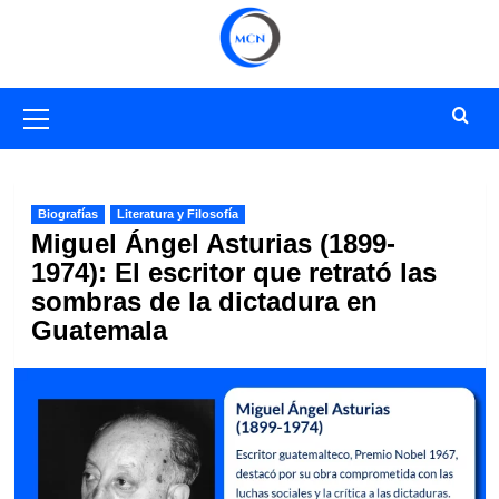
Saltar
al
contenido
Menú
primario
Biografías
Literatura y Filosofía
Miguel Ángel Asturias (1899-
1974): El escritor que retrató las
sombras de la dictadura en
Guatemala