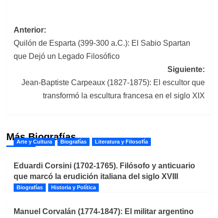
Navegación
Anterior:
Quilón de Esparta (399-300 a.C.): El Sabio Spartan
de
que Dejó un Legado Filosófico
entradas
Siguiente:
Jean-Baptiste Carpeaux (1827-1875): El escultor que
transformó la escultura francesa en el siglo XIX
Más Biografías
Arte y Cultura
Biografías
Literatura y Filosofía
Eduardi Corsini (1702-1765). Filósofo y anticuario
que marcó la erudición italiana del siglo XVIII
Biografías
Historia y Política
Manuel Corvalán (1774-1847): El militar argentino