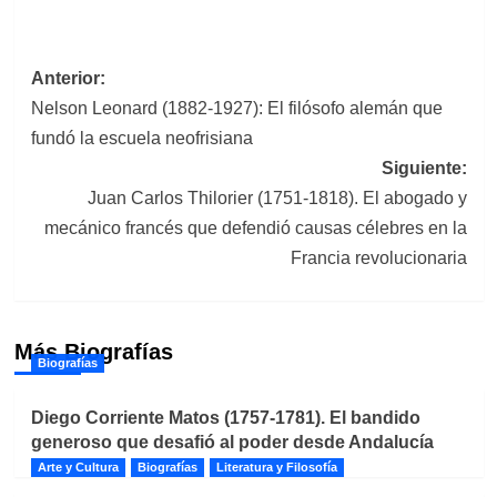
Navegación
Anterior:
Nelson Leonard (1882-1927): El filósofo alemán que
de
fundó la escuela neofrisiana
entradas
Siguiente:
Juan Carlos Thilorier (1751-1818). El abogado y
mecánico francés que defendió causas célebres en la
Francia revolucionaria
Más Biografías
Biografías
Diego Corriente Matos (1757-1781). El bandido
generoso que desafió al poder desde Andalucía
Arte y Cultura
Biografías
Literatura y Filosofía