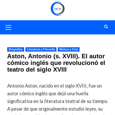
Saltar
al
contenido
Menú
primario
Biografías
Literatura y Filosofía
Música y Cine
Aston, Antonio (s. XVIII). El autor
cómico inglés que revolucionó el
teatro del siglo XVIII
Antonio Aston, nacido en el siglo XVIII, fue un
autor cómico inglés que dejó una huella
significativa en la literatura teatral de su tiempo.
A pesar de que originalmente estudió leyes, su