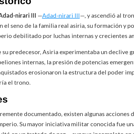
stórico
Adad-nirari III
—
Adad-nirari III
—, y ascendió al tro
 el seno de la familia real asiria, su formación y p
erio debilitado por luchas internas y crecientes 
 su predecesor, Asiria experimentaba un declive g
ebeliones internas, la presión de potencias emerg
nquistados erosionaron la estructura del poder imp
ía el trono.
es
bremente documentado, existen algunas acciones d
mperio. Su mayor iniciativa militar conocida fue u