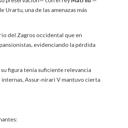
su preservación— con el rey
Mati’ilu
—
de Urartu, una de las amenazas más
orio del Zagros occidental que en
pansionistas, evidenciando la pérdida
 su figura tenía suficiente relevancia
 internas, Assur-nirari V mantuvo cierta
nantes: