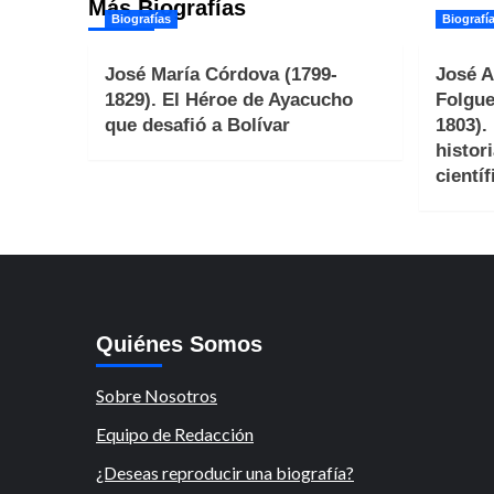
Más Biografías
Biografías
Biografí
José María Córdova (1799-
José A
1829). El Héroe de Ayacucho
Folgue
que desafió a Bolívar
1803).
histori
científ
Quiénes Somos
Sobre Nosotros
Equipo de Redacción
¿Deseas reproducir una biografía?