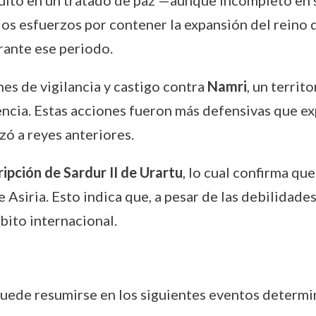
sultó en un tratado de paz —aunque incompleto en 
os esfuerzos por contener la expansión del reino 
urante ese periodo.
es de vigilancia y castigo contra
Namri
, un territ
ncia. Estas acciones fueron más defensivas que ex
ó a reyes anteriores.
ripción de Sardur II de Urartu
, lo cual confirma que
Asiria. Esto indica que, a pesar de las debilidades
bito internacional.
 puede resumirse en los siguientes eventos determi