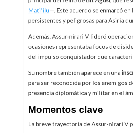
principal del reino de
Bit Agusi
, que re
Mati’ilu
—. Este acuerdo se enmarcó en l
persistentes y peligrosas para Asiria d
Además, Assur-nirari V lideró operacion
ocasiones representaba focos de diside
del impulso conquistador que caracteriz
Su nombre también aparece en una
insc
para ser reconocida por los enemigos de 
presencia diplomática y militar en el ám
Momentos clave
La breve trayectoria de Assur-nirari V