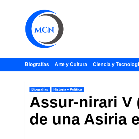
Saltar
al
contenido
Biografías
Arte y Cultura
Ciencia y Tecnolog
Biografías
Historia y Política
Assur-nirari V
de una Asiria e