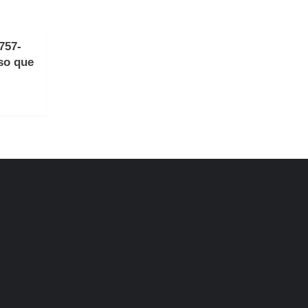
757-
so que