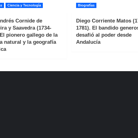
as
Ciencia y Tecnología
Biografías
ndrés Cornide de
Diego Corriente Matos (1
ira y Saavedra (1734-
1781). El bandido genero
 El pionero gallego de la
desafió al poder desde
a natural y la geografía
Andalucía
ica