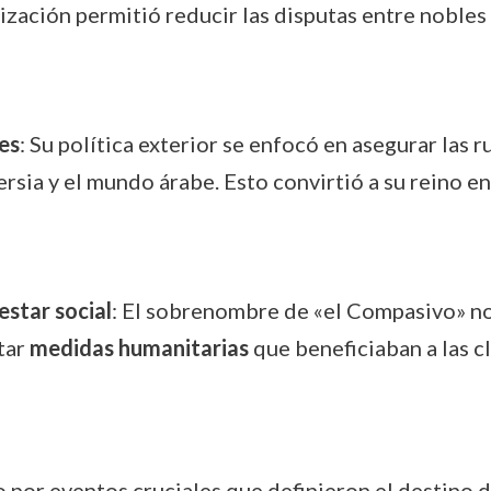
lización permitió reducir las disputas entre noble
es
: Su política exterior se enfocó en asegurar las
rsia y el mundo árabe. Esto convirtió a su reino e
estar social
: El sobrenombre de «el Compasivo» no 
tar
medidas humanitarias
que beneficiaban a las c
 por eventos cruciales que definieron el destino d