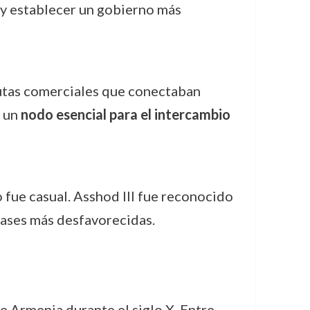
s y establecer un gobierno más
 rutas comerciales que conectaban
n un
nodo esencial para el intercambio
fue casual. Asshod III fue reconocido
lases más desfavorecidas.
e Armenia durante el siglo X. Entre