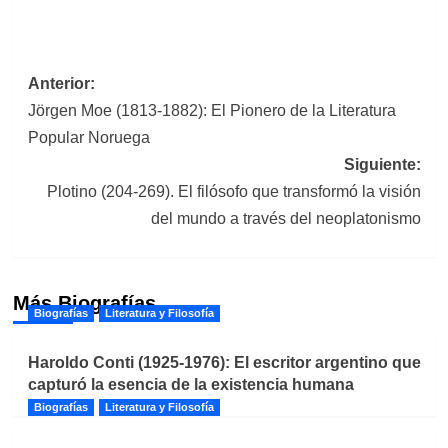
Navegación
Anterior:
Jörgen Moe (1813-1882): El Pionero de la Literatura
de
Popular Noruega
entradas
Siguiente:
Plotino (204-269). El filósofo que transformó la visión
del mundo a través del neoplatonismo
Más Biografías
Biografías
Literatura y Filosofía
Haroldo Conti (1925-1976): El escritor argentino que
capturó la esencia de la existencia humana
Biografías
Literatura y Filosofía