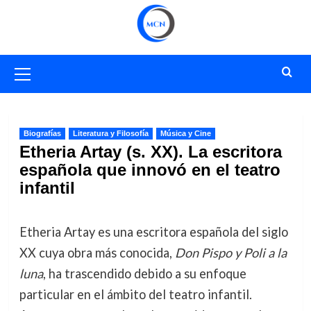
Saltar
al
contenido
Menú
primario
Biografías
Literatura y Filosofía
Música y Cine
Etheria Artay (s. XX). La escritora
española que innovó en el teatro
infantil
Etheria Artay es una escritora española del siglo
XX cuya obra más conocida,
Don Pispo y Poli a la
luna
, ha trascendido debido a su enfoque
particular en el ámbito del teatro infantil.