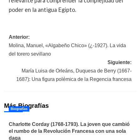
relevante para comprender la complejidad del
poder en la antigua Egipto.
Navegación
Anterior:
Molina, Manuel, «Algabeño Chico» (¿-1927). La vida
de
del torero sevillano
entradas
Siguiente:
María Luisa de Orleáns, Duquesa de Berry (1667-
1687): Una figura polémica de la Regencia francesa
Más Biografías
Biografías
Charlotte Corday (1768-1793). La joven que cambió
el rumbo de la Revolución Francesa con una sola
daga