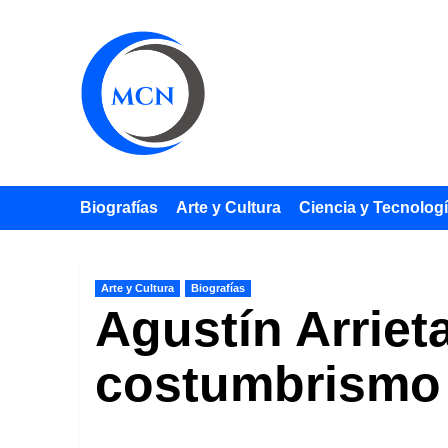
Saltar
al
contenido
Biografías
Arte y Cultura
Ciencia y Tecnolog
Arte y Cultura
Biografías
Agustín Arriet
costumbrismo 