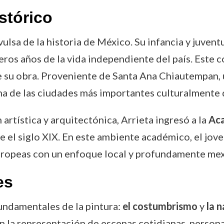
stórico
ulsa de la historia de México. Su infancia y juvent
eros años de la vida independiente del país. Este
 de su obra. Proveniente de Santa Ana Chiautempan, 
 una de las ciudades más importantes culturalment
 artística y arquitectónica, Arrieta ingresó a la
Aca
e el siglo XIX. En este ambiente académico, el jov
ropeas con un enfoque local y profundamente mex
es
undamentales de la pintura:
el costumbrismo
y
la 
en la representación de escenas cotidianas, person