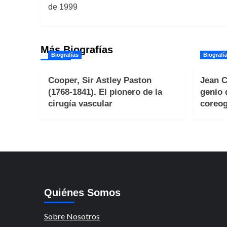
de
de 1999
entradas
Más Biografías
Biografías
Biografí
Cooper, Sir Astley Paston
Jean C
(1768-1841). El pionero de la
genio 
cirugía vascular
coreog
Quiénes Somos
Sobre Nosotros