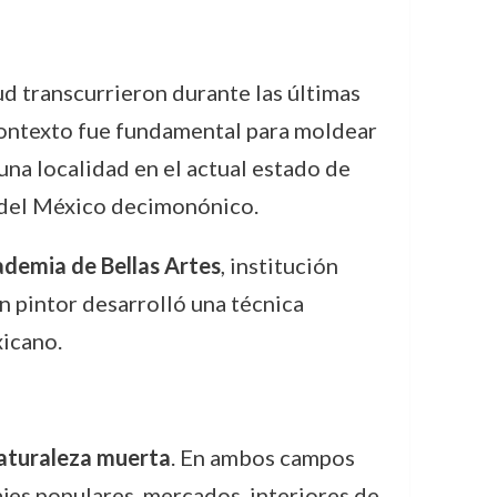
ud transcurrieron durante las últimas
 contexto fue fundamental para moldear
una localidad en el actual estado de
e del México decimonónico.
demia de Bellas Artes
, institución
en pintor desarrolló una técnica
icano.
naturaleza muerta
. En ambos campos
ajes populares, mercados, interiores de