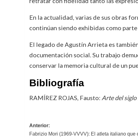
retratar con fidelidad tanto las expres
En la actualidad, varias de sus obras 
continúan siendo exhibidas como parte d
El legado de Agustín Arrieta es también
documentación social. Su trabajo demues
conservar la memoria cultural de un pu
Bibliografía
RAMÍREZ ROJAS, Fausto:
Arte del sigl
Navegación
Anterior:
Fabrizio Mori (1969-VVVV): El atleta italiano que 